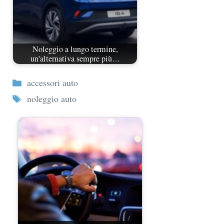
Noleggio a lungo termine,
un'alternativa sempre più…
Categorie
accessori auto
Tag
noleggio auto