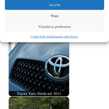
Accetta
Nega
Visualizza preferenze
Toyota Ibride: in arrivo un nuovo
modello più…
Cookie Policy
Dichiarazione sulla Privacy
Toyota Yaris ibrida nel 2011