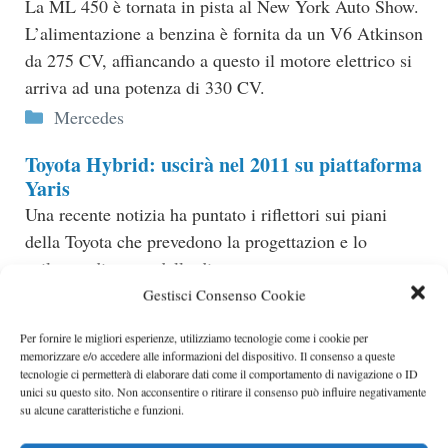
La ML 450 è tornata in pista al New York Auto Show.
L’alimentazione a benzina è fornita da un V6 Atkinson
da 275 CV, affiancando a questo il motore elettrico si
arriva ad una potenza di 330 CV.
Categorie
Mercedes
Toyota Hybrid: uscirà nel 2011 su piattaforma
Yaris
Una recente notizia ha puntato i riflettori sui piani
della Toyota che prevedono la progettazion e lo
sviluppo di un modello di vettura..
Categorie
Gestisci Consenso Cookie
Toyota
Per fornire le migliori esperienze, utilizziamo tecnologie come i cookie per
memorizzare e/o accedere alle informazioni del dispositivo. Il consenso a queste
tecnologie ci permetterà di elaborare dati come il comportamento di navigazione o ID
unici su questo sito. Non acconsentire o ritirare il consenso può influire negativamente
su alcune caratteristiche e funzioni.