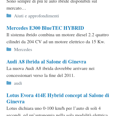
Sono sempre di più le auto ibride disponibili sul
mercato…
Categorie
Aiuti e approfondimenti
Mercedes E300 BlueTEC HYBRID
Il sistema ibrido combina un motore diesel 2.2 quattro
cilindri da 204 CV ad un motore elettrico da 15 Kw.
Categorie
Mercedes
Audi A8 ibrida al Salone di Ginevra
La nuova Audi A8 ibrida dovrebbe arrivare nei
concessionari verso la fine del 2011.
Categorie
audi
Lotus Evora 414E Hybrid concept al Salone di
Ginevra
Lotus dichiara uno 0-100 km/h per l’auto di soli 4
secondi, ed un’autonomia nella sola modalità elettrica