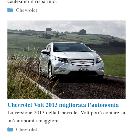
centesimo il risparmio.
Categorie
Chevrolet
Chevrolet Volt 2013 migliorata l’autonomia
La versione 2013 della Chevrolet Volt potrà contare su
un’autonomia maggiore.
Categorie
Chevrolet