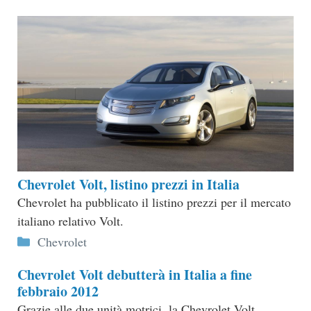
Chevrolet Volt, listino prezzi in Italia
Chevrolet ha pubblicato il listino prezzi per il mercato
italiano relativo Volt.
Categorie
Chevrolet
Chevrolet Volt debutterà in Italia a fine
febbraio 2012
Grazie alle due unità motrici, la Chevrolet Volt