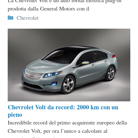
prodotta dalla General Motors con il
Categorie
Chevrolet
Chevrolet Volt da record: 2000 km con un
pieno
Incredibile record del primo acquirente europeo della
Chevrolet Volt, per ora l’unico a calcolare al