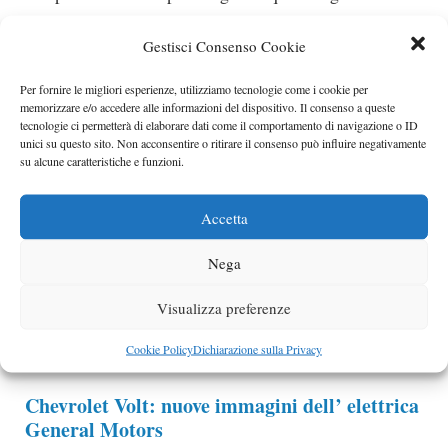
Categorie
opel
Gestisci Consenso Cookie
Opel Ampera: il teaser della GM elettrica al
Salone di Ginevra
Per fornire le migliori esperienze, utilizziamo tecnologie come i cookie per
memorizzare e/o accedere alle informazioni del dispositivo. Il consenso a queste
La nuova Opel verrà mossa da sistema ibrido elettrico
tecnologie ci permetterà di elaborare dati come il comportamento di navigazione o ID
unici su questo sito. Non acconsentire o ritirare il consenso può influire negativamente
plug-in Voltec, lo stesso che abbiamo nei..
su alcune caratteristiche e funzioni.
Categorie
opel
Accetta
Chevrolet Volt: l’elettrica di gm si mostra in
video
Nega
Sono da poco uscite le prime foto ufficiali senza
coperture di sorta dell’auto elettrica del futuro che
Visualizza preferenze
eccoci già qua a farvi vedere il primo video…
Cookie Policy
Dichiarazione sulla Privacy
Categorie
Chevrolet
,
elettriche
Chevrolet Volt: nuove immagini dell’ elettrica
General Motors