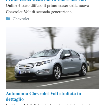
Online è stato diffuso il primo teaser della nuova
Chevrolet Volt di seconda generazione,
Categorie
Chevrolet
Autonomia Chevrolet Volt studiata in
dettaglio
La Chevrolet Volt è un’auto ibrida elettrica plug-in