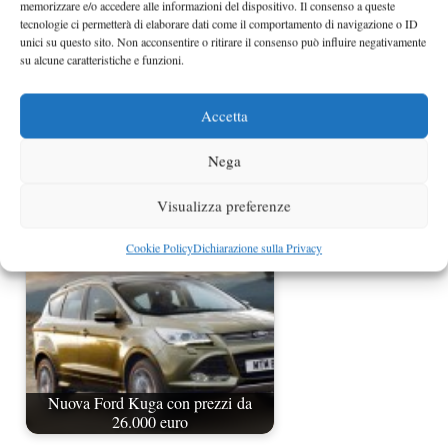
memorizzare e/o accedere alle informazioni del dispositivo. Il consenso a queste
tecnologie ci permetterà di elaborare dati come il comportamento di navigazione o ID
unici su questo sito. Non acconsentire o ritirare il consenso può influire negativamente
su alcune caratteristiche e funzioni.
Accetta
Suzuki Kizashi Sport in Italia con
Nega
prezzi da 27.800 euro
Visualizza preferenze
Cookie Policy
Dichiarazione sulla Privacy
Nuova Ford Kuga con prezzi da
26.000 euro