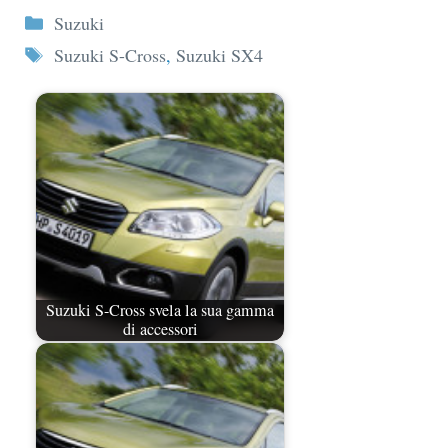
Categorie
Suzuki
Tag
Suzuki S-Cross
,
Suzuki SX4
Suzuki S-Cross svela la sua gamma
di accessori