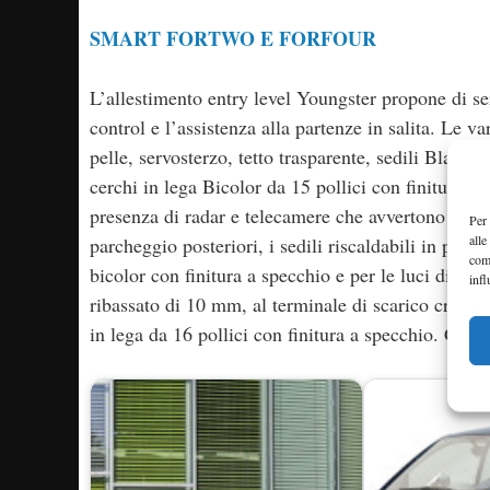
SMART FORTWO E FORFOUR
L’allestimento entry level Youngster propone di seri
control e l’assistenza alla partenze in salita. Le 
pelle, servosterzo, tetto trasparente, sedili Blac
cerchi in lega Bicolor da 15 pollici con finitura a 
presenza di radar e telecamere che avvertono di un e
Per 
alle
parcheggio posteriori, i sedili riscaldabili in pelle
com
bicolor con finitura a specchio e per le luci diurn
infl
ribassato di 10 mm, al terminale di scarico cromato,
in lega da 16 pollici con finitura a specchio. Gli i