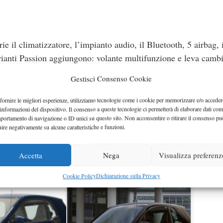
e il climatizzatore, l’impianto audio, il Bluetooth, 5 airbag, i
varianti Passion aggiungono: volante multifunzione e leva camb
k-Orange, schermo multifunzione a colori con computer di viagg
Gestisci Consenso Cookie
specchio e cellula Tridion di colore Silver. La Prime si disting
ventuale pericolo di collisione frontale o laterale, per i senso
fornire le migliori esperienze, utilizziamo tecnologie come i cookie per memorizzare e/o acceder
 informazioni del dispositivo. Il consenso a queste tecnologie ci permetterà di elaborare dati com
, il display a colori con integrazione per lo smartphone, i cerch
portamento di navigazione o ID unici su questo sito. Non acconsentire o ritirare il consenso pu
e a LED. La Proxy è la più “aggressiva” del lotto grazie all’ass
uire negativamente su alcune caratteristiche e funzioni.
 alla pedaliera in acciaio, al volante sportivo a tre razze e ai
nterni sono in pelle e tessuto bianco-blue marine.
Accetta
Nega
Visualizza preferenz
Cookie Policy
Dichiarazione sulla Privacy