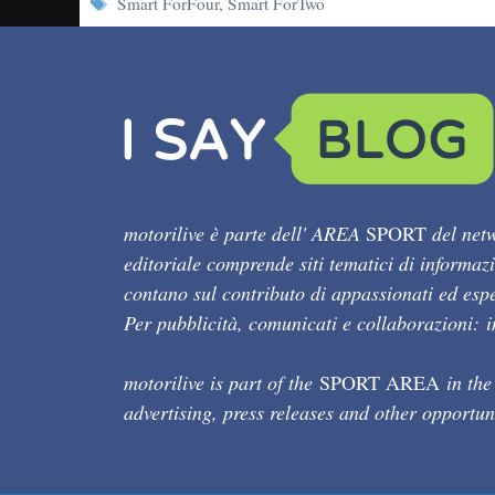
Tag
Smart ForFour
,
Smart ForTwo
motorilive è parte dell' AREA
SPORT
del netw
editoriale comprende siti tematici di informaz
contano sul contributo di appassionati ed esper
Per pubblicità, comunicati e collaborazioni:
motorilive is part of the
SPORT AREA
in the
advertising, press releases and other opportun