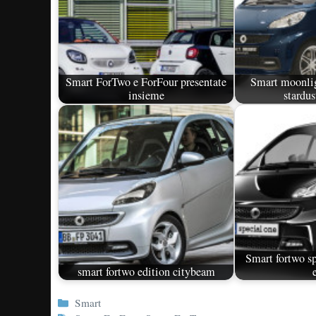
Smart ForTwo e ForFour presentate
Smart moonlig
insieme
stardu
Smart fortwo sp
smart fortwo edition citybeam
Categorie
Smart