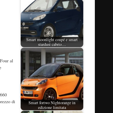
Smart moonlight coupé e smart
stardust cabrio…
Four al
e
.660
prezzo di
Smart fortwo Nightorange in
edizione limitata