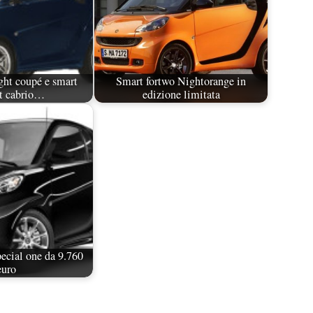
ht coupé e smart
Smart fortwo Nightorange in
st cabrio…
edizione limitata
ecial one da 9.760
euro