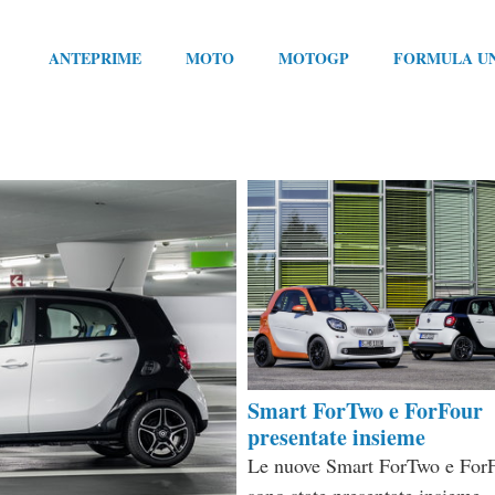
ANTEPRIME
MOTO
MOTOGP
FORMULA U
Smart ForTwo e ForFour
presentate insieme
Le nuove Smart ForTwo e For