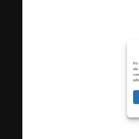
Per 
alle
com
infl