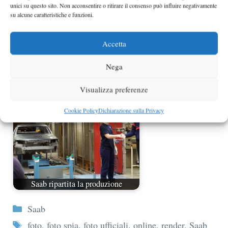
unici su questo sito. Non acconsentire o ritirare il consenso può influire negativamente
su alcune caratteristiche e funzioni.
Accetta
La vecchia Saab 9-5 esce di
produzione dopo 12 anni
Nega
Visualizza preferenze
Cookie Policy
Dichiarazione sulla Privacy
Saab ripartita la produzione
Categorie
Saab
Tag
foto
,
foto spia
,
foto ufficiali
,
online
,
render
,
Saab