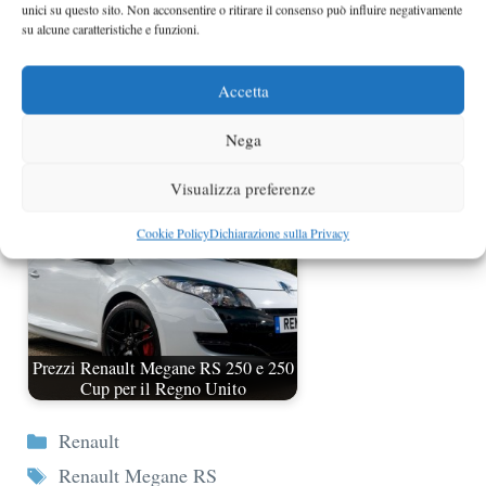
unici su questo sito. Non acconsentire o ritirare il consenso può influire negativamente
su alcune caratteristiche e funzioni.
Accetta
Renault Megane RS da 300 CV foto
spia
Nega
Visualizza preferenze
Cookie Policy
Dichiarazione sulla Privacy
Prezzi Renault Megane RS 250 e 250
Cup per il Regno Unito
Categorie
Renault
Tag
Renault Megane RS