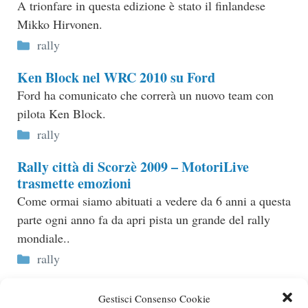
A trionfare in questa edizione è stato il finlandese
Mikko Hirvonen.
Categorie
rally
Ken Block nel WRC 2010 su Ford
Ford ha comunicato che correrà un nuovo team con
pilota Ken Block.
Categorie
rally
Rally città di Scorzè 2009 – MotoriLive
trasmette emozioni
Come ormai siamo abituati a vedere da 6 anni a questa
parte ogni anno fa da apri pista un grande del rally
mondiale..
Categorie
rally
Raikkonen debutta nel Rally di Finlandia
Gestisci Consenso Cookie
2009