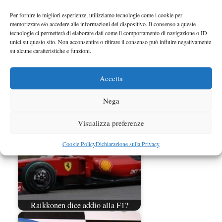
Kimi Raikkonen farà il suo debutto nel mondiale
Per fornire le migliori esperienze, utilizziamo tecnologie come i cookie per
memorizzare e/o accedere alle informazioni del dispositivo. Il consenso a queste
Rally durante il prossimo Neste Oil Rally Finland…
tecnologie ci permetterà di elaborare dati come il comportamento di navigazione o ID
Categorie
rally
unici su questo sito. Non acconsentire o ritirare il consenso può influire negativamente
su alcune caratteristiche e funzioni.
Pagina
Pagina
2
←
Precedente
1
Accetta
Nega
Visualizza preferenze
Cookie Policy
Dichiarazione sulla Privacy
Raikkonen dice addio alla F1?