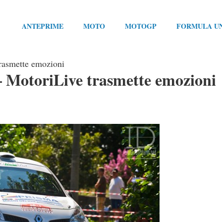
ANTEPRIME
MOTO
MOTOGP
FORMULA U
trasmette emozioni
 – MotoriLive trasmette emozioni