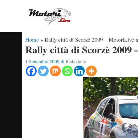
Vai
al
contenuto
Home
»
Rally città di Scorzè 2009 – MotoriLive 
Rally città di Scorzè 2009
1 Settembre 2009
di
Redazione