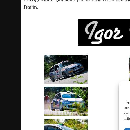
Darin
.
Per 
alle
com
infl