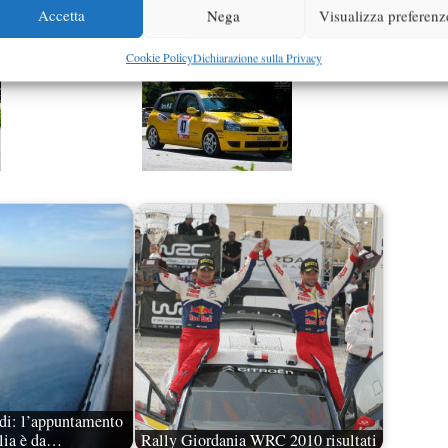
Accetta
Nega
Visualizza preferenz
Cookie Policy
Dichiarazione sulla Privacy
di: l’appuntamento
ilia è da…
Rally Giordania WRC 2010 risultati