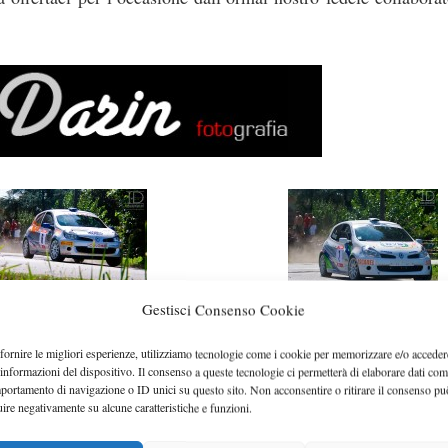
Gestisci Consenso Cookie
fornire le migliori esperienze, utilizziamo tecnologie come i cookie per memorizzare e/o acceder
 informazioni del dispositivo. Il consenso a queste tecnologie ci permetterà di elaborare dati com
portamento di navigazione o ID unici su questo sito. Non acconsentire o ritirare il consenso pu
uire negativamente su alcune caratteristiche e funzioni.