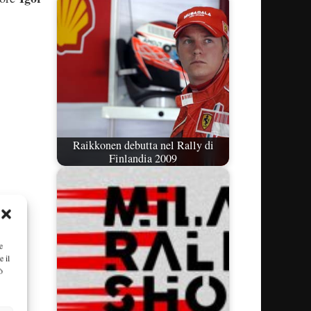
Raikkonen debutta nel Rally di
Finlandia 2009
e
e il
ò