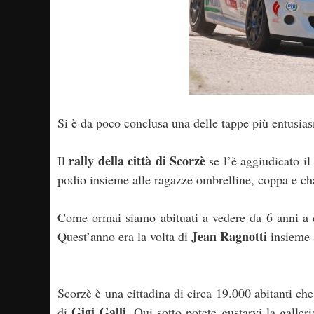
Si è da poco conclusa una delle tappe più entusia
rally della città di Scorzè
Il
se l’è aggiudicato il
podio insieme alle ragazze ombrelline, coppa e c
Come ormai siamo abituati a vedere da 6 anni a q
Jean Ragnotti
Quest’anno era la volta di
insieme
Scorzè è una cittadina di circa 19.000 abitanti che 
Gigi Galli
di
. Qui sotto potete gustarvi la galler