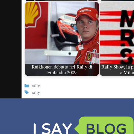
Raikkonen debutta nel Rally di
Rally Show, la p
Finlandia 2009
a Mila
Categorie
rally
Tag
rally