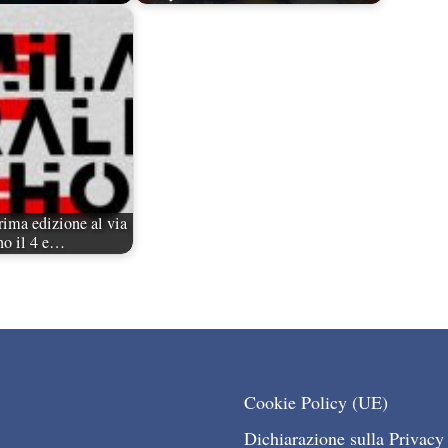
rima edizione al via
no il 4 e…
Cookie Policy (UE)
Dichiarazione sulla Privacy