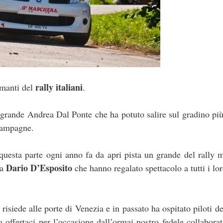
rally italiani
smanti del
.
 grande Andrea Dal Ponte che ha potuto salire sul gradino più
hampagne.
uesta parte ogni anno fa da apri pista un grande del rally 
Dario D’Esposito
 a
che hanno regalato spettacolo a tutti i lor
risiede alle porte di Venezia e in passato ha ospitato piloti de
ia offertaci per l’occasione dall’ormai nostro fedele collabora