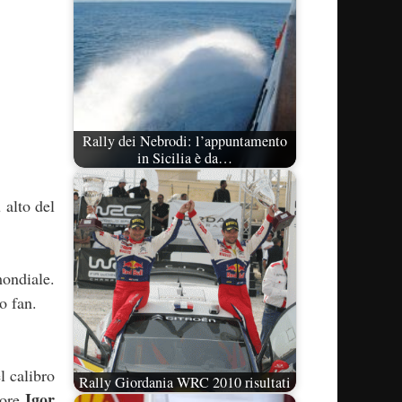
Rally dei Nebrodi: l’appuntamento
in Sicilia è da…
 alto del
mondiale.
o fan.
l calibro
Rally Giordania WRC 2010 risultati
Igor
tore