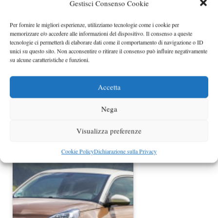
Gestisci Consenso Cookie
Opel Insignia OPC con cambio
automatico
Per fornire le migliori esperienze, utilizziamo tecnologie come i cookie per
memorizzare e/o accedere alle informazioni del dispositivo. Il consenso a queste
tecnologie ci permetterà di elaborare dati come il comportamento di navigazione o ID
unici su questo sito. Non acconsentire o ritirare il consenso può influire negativamente
su alcune caratteristiche e funzioni.
Accetta
Nega
Visualizza preferenze
Opel Astra model year 2014 rivelata
Cookie Policy
Dichiarazione sulla Privacy