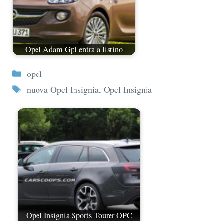
Opel Adam Gpl entra a listino
Categorie
opel
Tag
nuova Opel Insignia
,
Opel Insignia
Opel Insignia Sports Tourer OPC