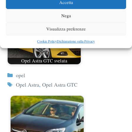
Accetta
Nega
Visualizza preferenze
Cookie Policy
Dichiarazione sulla Privacy
Opel Astra GTC svelata
Categorie
opel
Tag
Opel Astra
,
Opel Astra GTC