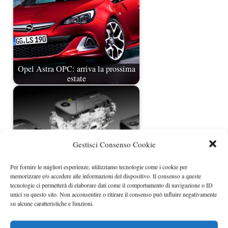
Opel Astra OPC: arriva la prossima
estate
Gestisci Consenso Cookie
Per fornire le migliori esperienze, utilizziamo tecnologie come i cookie per
memorizzare e/o accedere alle informazioni del dispositivo. Il consenso a queste
tecnologie ci permetterà di elaborare dati come il comportamento di navigazione o ID
unici su questo sito. Non acconsentire o ritirare il consenso può influire negativamente
Nuovi motori Ecotec di GM al
su alcune caratteristiche e funzioni.
debutto