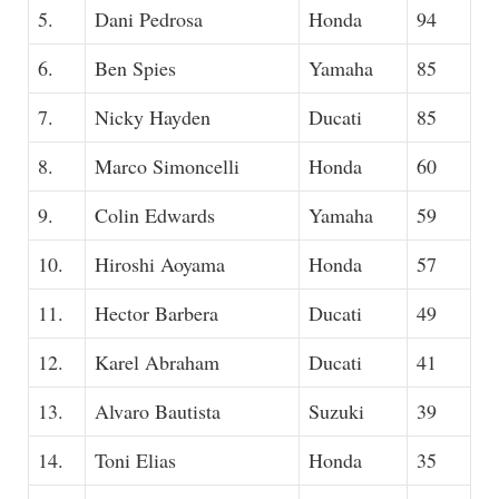
5.
Dani Pedrosa
Honda
94
6.
Ben Spies
Yamaha
85
7.
Nicky Hayden
Ducati
85
8.
Marco Simoncelli
Honda
60
9.
Colin Edwards
Yamaha
59
10.
Hiroshi Aoyama
Honda
57
11.
Hector Barbera
Ducati
49
12.
Karel Abraham
Ducati
41
13.
Alvaro Bautista
Suzuki
39
14.
Toni Elias
Honda
35