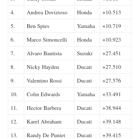
4.
Andrea Dovizioso
Honda
+10.513
5.
Ben Spies
Yamaha
+10.719
6.
Marco Simoncelli
Honda
+10.923
7.
Alvaro Bautista
Suzuki
+27.451
8.
Nicky Hayden
Ducati
+27.510
9.
Valentino Rossi
Ducati
+27.576
10.
Colin Edwards
Yamaha
+33.491
11.
Hector Barbera
Ducati
+38.944
12.
Karel Abraham
Ducati
+39.148
13.
Randy De Puniet
Ducati
+39.415