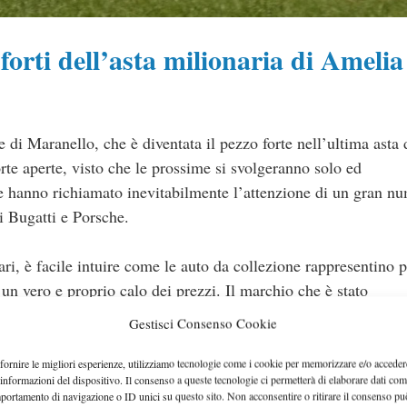
 forti dell’asta milionaria di Amelia
e di Maranello, che è diventata il pezzo forte nell’ultima ast
te aperte, visto che le prossime si svolgeranno solo ed
che hanno richiamato inevitabilmente l’attenzione di un gran n
i Bugatti e Porsche.
ari, è facile intuire come le auto da collezione rappresentino 
 un vero e proprio calo dei prezzi. Il marchio che è stato
del Cavallino Rampante, che ha presenziato con una meravigli
Gestisci Consenso Cookie
sso che risale addirittura al 1963, in compagnia di un’altra 
let, che risale al 1938.
fornire le migliori esperienze, utilizziamo tecnologie come i cookie per memorizzare e/o acceder
 informazioni del dispositivo. Il consenso a queste tecnologie ci permetterà di elaborare dati com
portamento di navigazione o ID unici su questo sito. Non acconsentire o ritirare il consenso pu