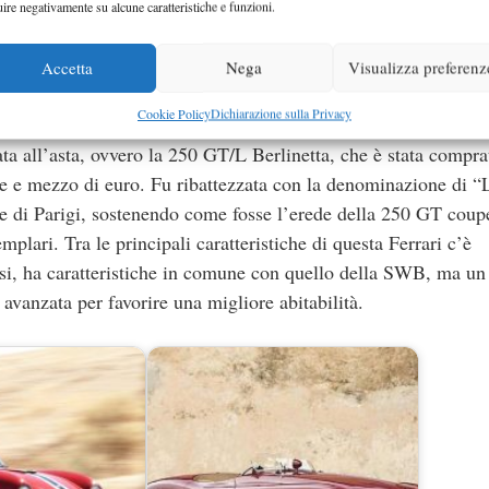
stata sborsata per accaparrarsi la Ferrari Enzo, oltre due mi
uire negativamente su alcune caratteristiche e funzioni.
ection, ed è caratterizzata da una livrea Rosso Corsa. Per oltr
io che l’ha custodita in modo impeccabile, mantenendola in un 
Accetta
Nega
Visualizza preferenz
arla da ogni tipo di problematica.
Cookie Policy
Dichiarazione sulla Privacy
ta all’asta, ovvero la 250 GT/L Berlinetta, che è stata compra
one e mezzo di euro. Fu ribattezzata con la denominazione di “
ne di Parigi, sostenendo come fosse l’erede della 250 GT coup
lari. Tra le principali caratteristiche di questa Ferrari c’è
ersi, ha caratteristiche in comune con quello della SWB, ma un
 avanzata per favorire una migliore abitabilità.