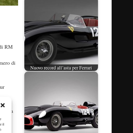
a di RM
umero di
Nuovo record all’asta per Ferrari
pur
osa
vettura
e
e il
ò