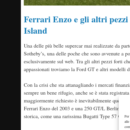
Ferrari Enzo e gli altri pezzi
Island
Una delle più belle supercar mai realizzate da part
Sotheby’s, una delle poche che sono avvenute a por
esclusivamente sul web. Tra gli altri pezzi forti 
appassionati troviamo la Ford GT e altri modelli d
Con la crisi che sta attanagliando i mercati finanzi
sempre un bene rifugio, anche se è stata registrata
maggiormente richiesto è inevitabilmente quello 
Ferrari Enzo del 2003 e una 250 GT/L Berlinetta Lu
storica, come una rarissima Bugatti Type 57 Cabrio
Per 
alle
com