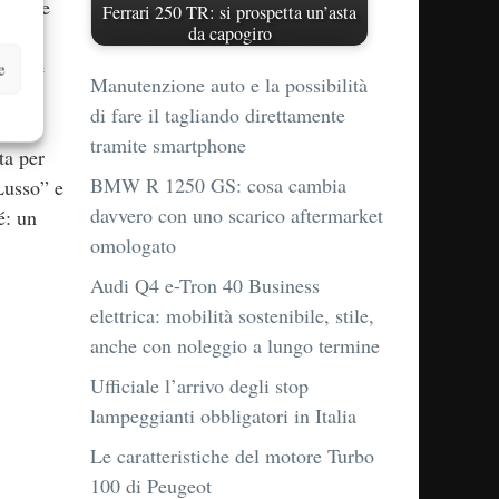
lioni e
Ferrari 250 TR: si prospetta un’asta
da capogiro
e
locale
e
Manutenzione auto e la possibilità
di fare il tagliando direttamente
tramite smartphone
ta per
BMW R 1250 GS: cosa cambia
Lusso” e
davvero con uno scarico aftermarket
é: un
omologato
Audi Q4 e-Tron 40 Business
elettrica: mobilità sostenibile, stile,
anche con noleggio a lungo termine
Ufficiale l’arrivo degli stop
lampeggianti obbligatori in Italia
Le caratteristiche del motore Turbo
100 di Peugeot