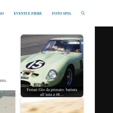
NO
EVENTI E FIERE
FOTO SPIA
nzo.
Ferrari Gto da primato: battuta
all’asta a 48…