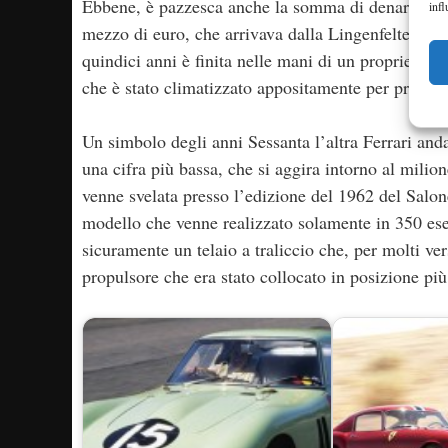
Ebbene, è pazzesca anche la somma di denaro che è 
infl
mezzo di euro, che arrivava dalla Lingenfelter Coll
quindici anni è finita nelle mani di un proprietar
che è stato climatizzato appositamente per preserv
Un simbolo degli anni Sessanta l’altra Ferrari anda
una cifra più bassa, che si aggira intorno al mili
venne svelata presso l’edizione del 1962 del Salo
modello che venne realizzato solamente in 350 esemp
sicuramente un telaio a traliccio che, per molti v
propulsore che era stato collocato in posizione più