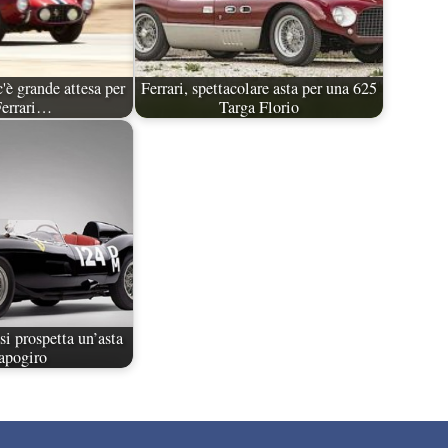
'è grande attesa per
Ferrari, spettacolare asta per una 625
Ferrari…
Targa Florio
si prospetta un’asta
apogiro