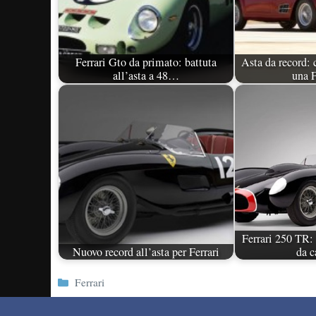
Ferrari Gto da primato: battuta
Asta da record: c
all’asta a 48…
una 
Ferrari 250 TR: 
Nuovo record all’asta per Ferrari
da c
Categorie
Ferrari