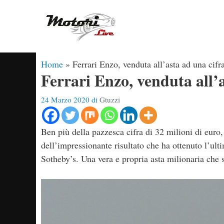
Vai
al
contenuto
Home
»
Ferrari Enzo, venduta all’asta ad una cif
Ferrari Enzo, venduta all’
24 Marzo 2020
di
Gtuzzi
Ben più della pazzesca cifra di 32 milioni di euro,
dell’impressionante risultato che ha ottenuto l’ul
Sotheby’s. Una vera e propria asta milionaria che s