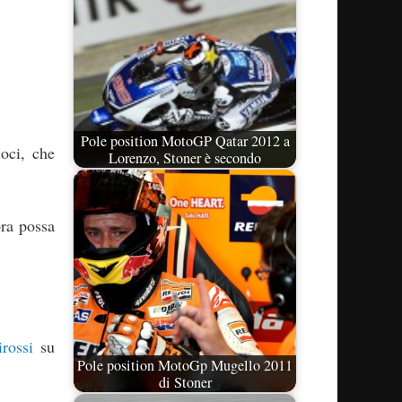
Pole position MotoGP Qatar 2012 a
loci, che
Lorenzo, Stoner è secondo
ra possa
rossi
su
Pole position MotoGp Mugello 2011
di Stoner