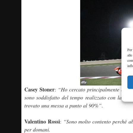
Per 
alle
com
infl
Casey Stoner
:
“Ho cercato principalmente di tr
sono soddisfatto del tempo realizzato con la g
trovato una messa a punto al 90%”
.
Valentino Rossi
:
“Sono molto contento perchè ab
per domani.