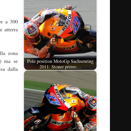
ve a 300
e atterra
lla zona
c) ma se
Pole position MotoGp Sachsenring
2011: Stoner primo…
sa dalla