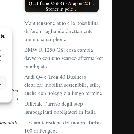
Qualifiche MotoGp Aragon 2011:
Stoner in pole…
Manutenzione auto e la possibilità
di fare il tagliando direttamente
tramite smartphone
BMW R 1250 GS: cosa cambia
e
e il
davvero con uno scarico aftermarket
ò
omologato
Audi Q4 e-Tron 40 Business
e
elettrica: mobilità sostenibile, stile,
ura. Non
anche con noleggio a lungo termine
domani a
Ufficiale l’arrivo degli stop
lampeggianti obbligatori in Italia
amentale
Le caratteristiche del motore Turbo
100 di Peugeot