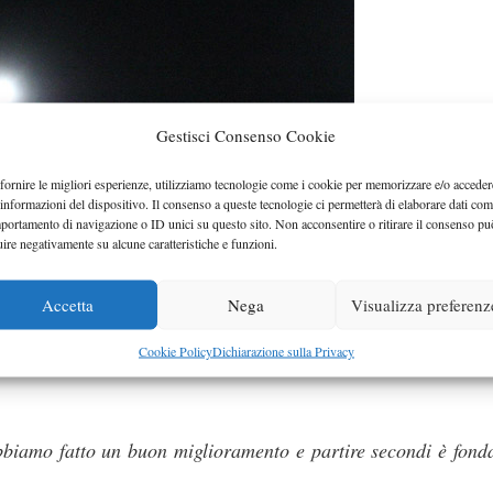
Gestisci Consenso Cookie
fornire le migliori esperienze, utilizziamo tecnologie come i cookie per memorizzare e/o acceder
 informazioni del dispositivo. Il consenso a queste tecnologie ci permetterà di elaborare dati com
portamento di navigazione o ID unici su questo sito. Non acconsentire o ritirare il consenso pu
uire negativamente su alcune caratteristiche e funzioni.
Accetta
Nega
Visualizza preferenz
ovare la messa a punto ottimale per la gara con la gomma d
Cookie Policy
Dichiarazione sulla Privacy
omma morbida, potevo fare meglio, comunque per la gara di 
biamo fatto un buon miglioramento e partire secondi è fond