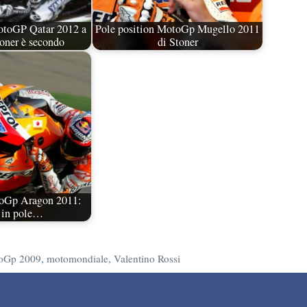
otoGP Qatar 2012 a
Pole position MotoGp Mugello 2011
oner è secondo
di Stoner
toGp Aragon 2011:
 in pole…
oGp 2009
,
motomondiale
,
Valentino Rossi