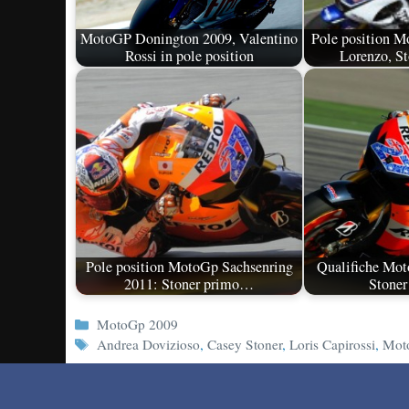
MotoGP Donington 2009, Valentino
Pole position M
Rossi in pole position
Lorenzo, St
Pole position MotoGp Sachsenring
Qualifiche Mo
2011: Stoner primo…
Stoner
Categorie
MotoGp 2009
Tag
Andrea Dovizioso
,
Casey Stoner
,
Loris Capirossi
,
Mot