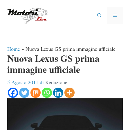
Vai
al
MENU
contenuto
Home
»
Nuova Lexus GS prima immagine ufficiale
Nuova Lexus GS prima
immagine ufficiale
5 Agosto 2011
di
Redazione