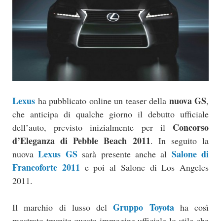
Lexus
nuova GS
ha pubblicato online un teaser della
,
che anticipa di qualche giorno il debutto ufficiale
Concorso
dell’auto, previsto inizialmente per il
d’Eleganza di Pebble Beach 2011
. In seguito la
Lexus GS
Salone di
nuova
sarà presente anche al
Francoforte 2011
e poi al Salone di Los Angeles
2011.
Gruppo Toyota
Il marchio di lusso del
ha così
mostrato tramite questa immagine ufficiale lo stile che