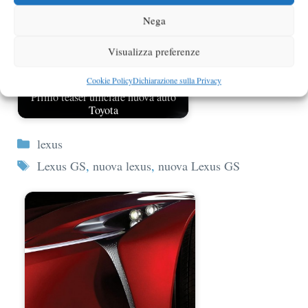
Nega
Visualizza preferenze
Cookie Policy
Dichiarazione sulla Privacy
Primo teaser ufficiale nuova auto
Toyota
Categorie
lexus
Tag
Lexus GS
,
nuova lexus
,
nuova Lexus GS