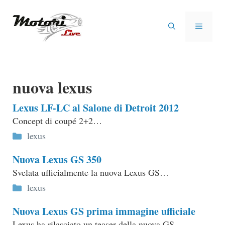
Vai
al
MENU
contenuto
nuova lexus
Lexus LF-LC al Salone di Detroit 2012
Concept di coupé 2+2…
Categorie
lexus
Nuova Lexus GS 350
Svelata ufficialmente la nuova Lexus GS…
Categorie
lexus
Nuova Lexus GS prima immagine ufficiale
Lexus ha rilasciato un teaser della nuova GS…