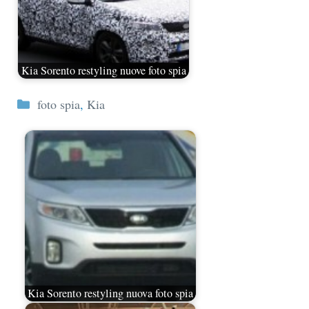
Kia Sorento restyling nuove foto spia
Categorie
foto spia
,
Kia
Kia Sorento restyling nuova foto spia