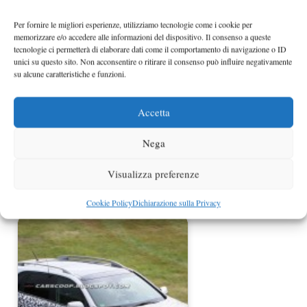
Per fornire le migliori esperienze, utilizziamo tecnologie come i cookie per
BMW M5 facelift 2014 foto spia
memorizzare e/o accedere alle informazioni del dispositivo. Il consenso a queste
tecnologie ci permetterà di elaborare dati come il comportamento di navigazione o ID
unici su questo sito. Non acconsentire o ritirare il consenso può influire negativamente
su alcune caratteristiche e funzioni.
Accetta
Nega
Visualizza preferenze
Cookie Policy
Dichiarazione sulla Privacy
BMW X5 M foto spia