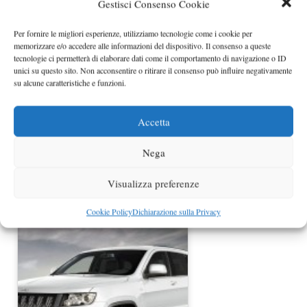
Gestisci Consenso Cookie
Nuova Jeep Grand Cherokee
Per fornire le migliori esperienze, utilizziamo tecnologie come i cookie per
memorizzare e/o accedere alle informazioni del dispositivo. Il consenso a queste
tecnologie ci permetterà di elaborare dati come il comportamento di navigazione o ID
unici su questo sito. Non acconsentire o ritirare il consenso può influire negativamente
su alcune caratteristiche e funzioni.
Accetta
Nega
Visualizza preferenze
Jeep pensa alla produzione di un
pick-up
Cookie Policy
Dichiarazione sulla Privacy