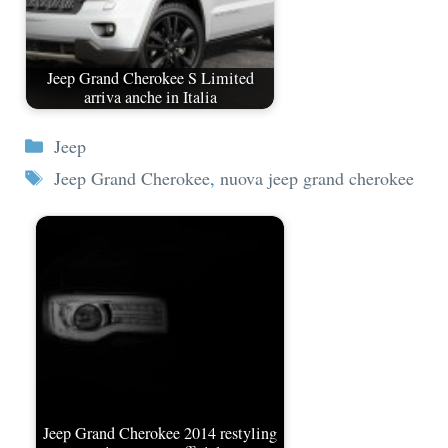
Jeep Grand Cherokee S Limited
arriva anche in Italia
Categorie
Jeep
Tag
Jeep Grand Cherokee
,
nuova jeep grand cherokee
Jeep Grand Cherokee 2014 restyling