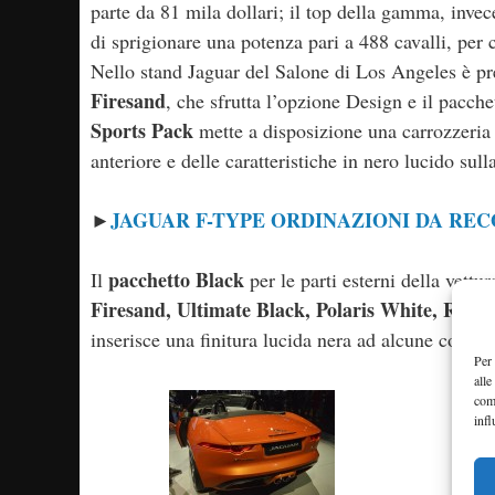
parte da 81 mila dollari; il top della gamma, inve
di sprigionare una potenza pari a 488 cavalli, per 
Nello stand Jaguar del Salone di Los Angeles è p
Firesand
, che sfrutta l’opzione Design e il pacche
Sports Pack
mette a disposizione una carrozzeria c
anteriore e delle caratteristiche in nero lucido sull
JAGUAR F-TYPE ORDINAZIONI DA RE
►
pacchetto Black
Il
per le parti esterni della vett
Firesand, Ultimate Black, Polaris White, Racin
inserisce una finitura lucida nera ad alcune compon
Per 
alle
com
infl