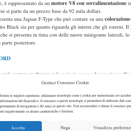
motore V8 con sovralimentazione
ce, è rappresentato da un
i
cui si parte da un prezzo base da 92 mila dollari.
colorazione
resenta una Jaguar F-Type che può contare su una
tto Black sia per quanto riguarda gli interni che gli esterni. Il
he si presenta in tinta con delle nuove minigonne laterali, lo 
a parte posteriore.
CORD
ura può contare su diverse colorazioni, come ad esempio quella
g Red e Rodio Silver
e, in base alla versione presa in consid
Gestisci Consenso Cookie
enti come la griglia anteriore e le prese laterali di alimentazi
fornire le migliori esperienze, utilizziamo tecnologie come i cookie per memorizzare e/o acceder
 informazioni del dispositivo. Il consenso a queste tecnologie ci permetterà di elaborare dati com
portamento di navigazione o ID unici su questo sito. Non acconsentire o ritirare il consenso pu
uire negativamente su alcune caratteristiche e funzioni.
Accetta
Nega
Visualizza preferenz