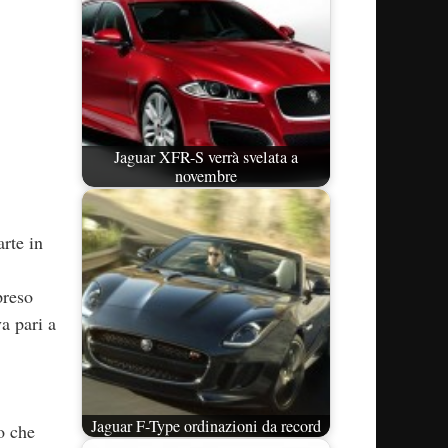
Jaguar XFR-S verrà svelata a
novembre
arte in
preso
a pari a
Jaguar F-Type ordinazioni da record
o che