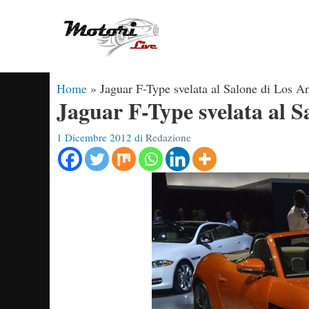
Vai
al
contenuto
Home
»
Jaguar F-Type svelata al Salone di Los A
Jaguar F-Type svelata al S
1 Dicembre 2012
di
Redazione