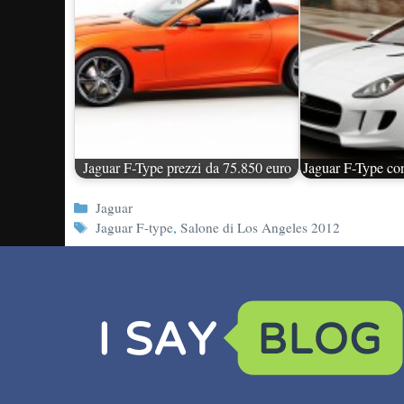
Jaguar F-Type prezzi da 75.850 euro
Jaguar F-Type con
Categorie
Jaguar
Tag
Jaguar F-type
,
Salone di Los Angeles 2012