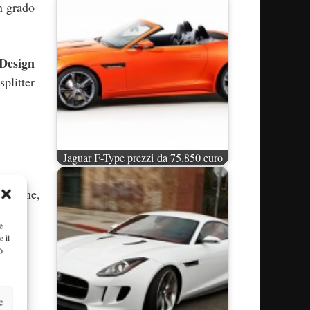
n grado
Design
splitter
Jaguar F-Type prezzi da 75.850 euro
erazione,
one.
e
e il
ò
e