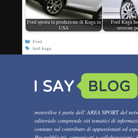
Ford sposta la produzione di Kuga in
Ford Kuga Ind
USA
versione p
Categorie
Ford
Tag
ford kuga
motorilive è parte dell' AREA
SPORT
del netw
editoriale comprende siti tematici di informaz
contano sul contributo di appassionati ed esper
Per pubblicità, comunicati e collaborazioni: