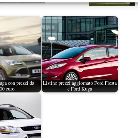
ga con prezzi da
Listino prezzi aggiornato Ford Fiesta
00 euro
e Ford Kuga