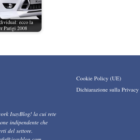
ividual: ecco la
er Parigi 2008
Cookie Policy (UE)
Dichiarazione sulla Privacy
ork IsayBlog! la cui rete
ione indipendente che
ti del settore.
info@isayblog.com