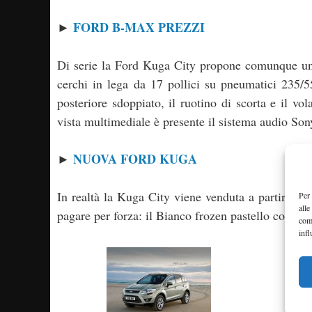
FORD B-MAX PREZZI
►
Di serie la Ford Kuga City propone comunque un b
cerchi in lega da 17 pollici su pneumatici 235/5
posteriore sdoppiato, il ruotino di scorta e il vol
vista multimediale è presente il sistema audio 
NUOVA FORD KUGA
►
In realtà la Kuga City viene venduta a partire da
Per 
alle
pagare per forza: il Bianco frozen pastello costa 
com
infl