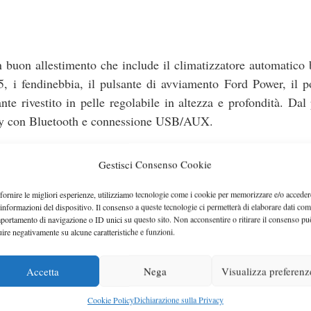
uon allestimento che include il climatizzatore automatico 
5, i fendinebbia, il pulsante di avviamento Ford Power, il p
ante rivestito in pelle regolabile in altezza e profondità. Dal
Sony con Bluetooth e connessione USB/AUX.
Gestisci Consenso Cookie
colori della carrozzeria optional
 22.800 euro perchè i tre
s
fornire le migliori esperienze, utilizziamo tecnologie come i cookie per memorizzare e/o acceder
 informazioni del dispositivo. Il consenso a queste tecnologie ci permetterà di elaborare dati com
300 euro, i Grigio polvere di luna e Nero panther costano 550 e
portamento di navigazione o ID unici su questo sito. Non acconsentire o ritirare il consenso pu
uire negativamente su alcune caratteristiche e funzioni.
Accetta
Nega
Visualizza preferenz
Cookie Policy
Dichiarazione sulla Privacy