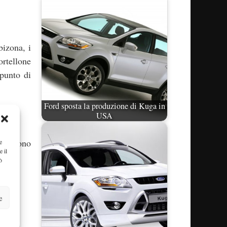
bizona, i
ortellone
 punto di
Ford sposta la produzione di Kuga in
USA
i devono
e
e il
uro.
ò
e