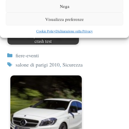
Nega
Visualizza preferenze
Cookie Policy
Dichiarazione sulla Privacy
Euro NCAP: pubblicati i risultati dei
crash test
Categorie
fiere-eventi
Tag
salone di parigi 2010
,
Sicurezza