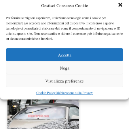
Gestisci Consenso Cookie
Nuova BMW Serie 1 coupé e cabrio
Per fornire le migliori esperienze, utilizziamo tecnologie come i cookie per
al Salone di Detroit 2011
memorizzare e/o accedere alle informazioni del dispositivo. Il consenso a queste
tecnologie ci permetterà di elaborare dati come il comportamento di navigazione o ID
unici su questo sito. Non acconsentire o ritirare il consenso può influire negativamente
su alcune caratteristiche e funzioni.
Accetta
Nega
Visualizza preferenze
BMW Serie 2 Cabrio ancora spiata su
strada
Cookie Policy
Dichiarazione sulla Privacy