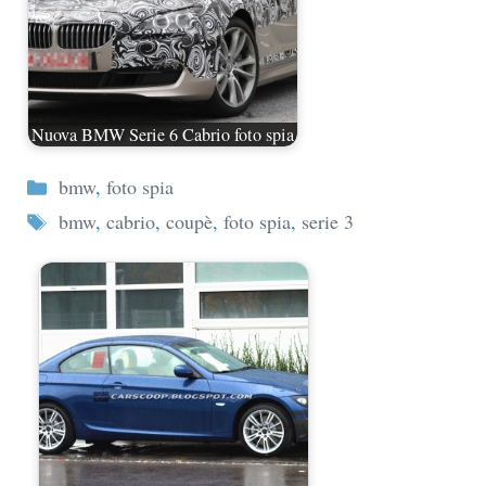
Nuova BMW Serie 6 Cabrio foto spia
Categorie
bmw
,
foto spia
Tag
bmw
,
cabrio
,
coupè
,
foto spia
,
serie 3