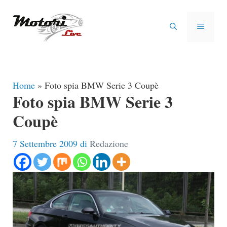
Vai
al
MENU
contenuto
Home
»
Foto spia BMW Serie 3 Coupè
Foto spia BMW Serie 3
Coupè
7 Settembre 2009
di
Redazione