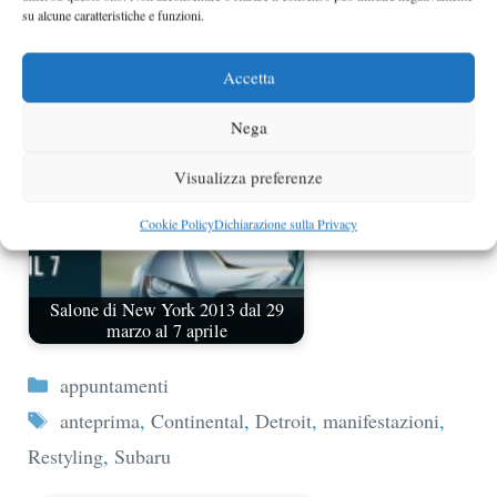
su alcune caratteristiche e funzioni.
World Car 2009: annunciate le
finaliste per categoria
Accetta
Nega
Visualizza preferenze
Cookie Policy
Dichiarazione sulla Privacy
Salone di New York 2013 dal 29
marzo al 7 aprile
Categorie
appuntamenti
Tag
anteprima
,
Continental
,
Detroit
,
manifestazioni
,
Restyling
,
Subaru