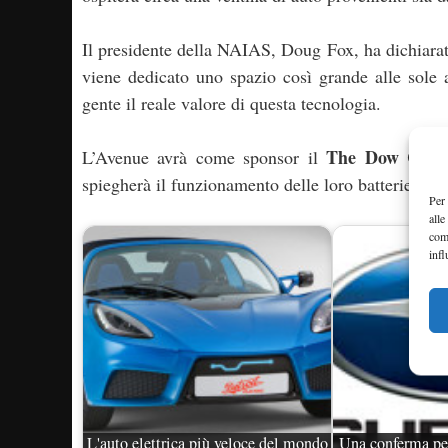
Il presidente della NAIAS, Doug Fox, ha dichiarato 
viene dedicato uno spazio così grande alle sole 
gente il reale valore di questa tecnologia.
The Dow Chem
L’Avenue avrà come sponsor il
spiegherà il funzionamento delle loro batterie.
Per 
alle
com
infl
L'auto elettrica più veloce del mondo
Una conferma per