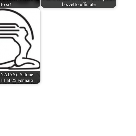
tto si!
bozzetto ufficiale
 (NAIAS): Salone
'11 al 25 gennaio