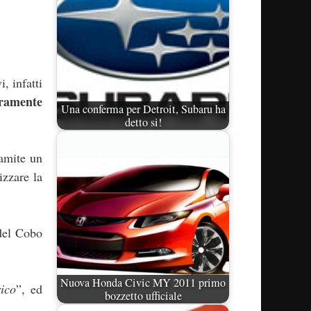
i, infatti
eramente
Una conferma per Detroit, Subaru ha
detto si!
amite un
izzare la
 del Cobo
Nuova Honda Civic MY 2011 primo
rico
”, ed
bozzetto ufficiale