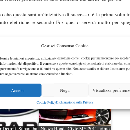
che questa sarà un’iniziativa di successo, è la prima volta in
auto elettriche, e secondo Fox questo servirà molto per spie
ical Company
che dimostrerà l’importanza delle auto elet
Gestisci Consenso Cookie
fornire le migliori esperienze, utilizziamo tecnologie come i cookie per memorizzare e/o acceder
 informazioni del dispositivo. Il consenso a queste tecnologie ci permetterà di elaborare dati com
portamento di navigazione o ID unici su questo sito. Non acconsentire o ritirare il consenso pu
uire negativamente su alcune caratteristiche e funzioni.
Accetta
Nega
Visualizza preferenz
Cookie Policy
Dichiarazione sulla Privacy
 Detroit, Subaru ha
Nuova Honda Civic MY 2011 primo