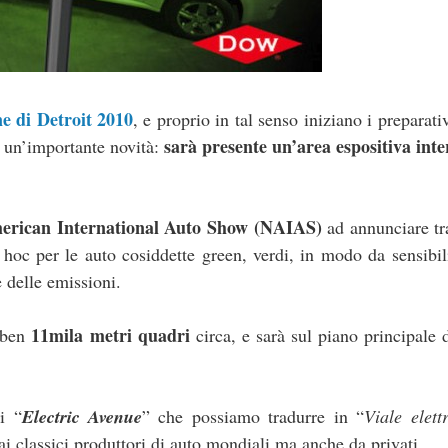
e di Detroit 2010
, e proprio in tal senso iniziano i preparativ
sarà presente un’area espositiva int
 un’importante novità:
erican International Auto Show (NAIAS)
ad annunciare tr
hoc per le auto cosiddette green, verdi, in modo da sensibil
 delle emissioni.
11mila metri quadri
e ben
circa, e sarà sul piano principale
i “
Electric Avenue
” che possiamo tradurre in “
Viale elett
dai classici produttori di auto mondiali ma anche da privati.