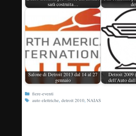
sarà costruita…
de
Salone di Detroit 2013 dal 14 al 27
Detroit 2009
gennaio
dell'Auto dall
Categorie
fiere-eventi
Tag
auto elettriche
,
detroit 2010
,
NAIAS