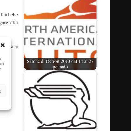
fatti che
gare alla
triche e
e
Salone di Detroit 2013 dal 14 al 27
e il
gennaio
ò
e