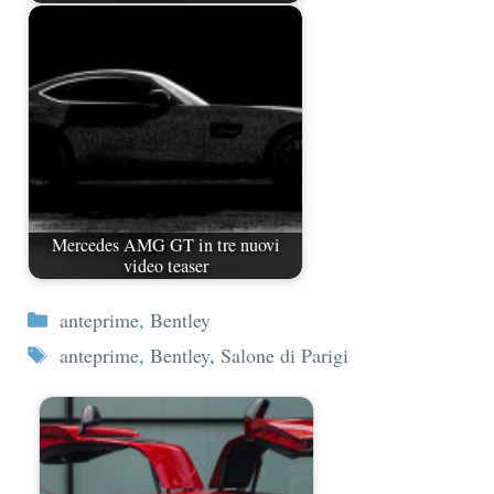
Mercedes AMG GT in tre nuovi
video teaser
Categorie
anteprime
,
Bentley
Tag
anteprime
,
Bentley
,
Salone di Parigi