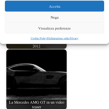
Accetta
Nega
Visualizza preferenze
Cookie Policy
Dichiarazione sulla Privacy
Bentley Continental Flying Spur MY
2012
La Mercedes AMG GT in un video
teaser