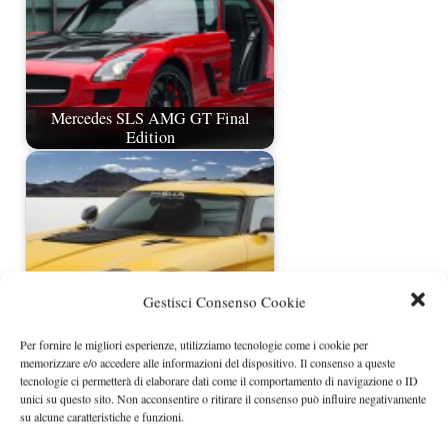
Mercedes SLS AMG GT Final
Edition
Gestisci Consenso Cookie
Per fornire le migliori esperienze, utilizziamo tecnologie come i cookie per
memorizzare e/o accedere alle informazioni del dispositivo. Il consenso a queste
Mercedes SLS AMG by Misha
tecnologie ci permetterà di elaborare dati come il comportamento di navigazione o ID
Design
unici su questo sito. Non acconsentire o ritirare il consenso può influire negativamente
su alcune caratteristiche e funzioni.