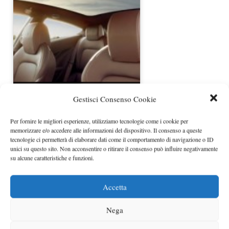
Ferrari FF al Salone di Parigi 2012
Gestisci Consenso Cookie
Per fornire le migliori esperienze, utilizziamo tecnologie come i cookie per
memorizzare e/o accedere alle informazioni del dispositivo. Il consenso a queste
tecnologie ci permetterà di elaborare dati come il comportamento di navigazione o ID
unici su questo sito. Non acconsentire o ritirare il consenso può influire negativamente
su alcune caratteristiche e funzioni.
Accetta
Nega
V6 e turbo nel futuro della Ferrari