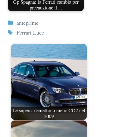
Gp Spagna: la Ferrari cambia per
precauzione il…
Categorie
anteprime
Tag
Ferrari Luce
Le supercar emettono meno CO2 nel
2009