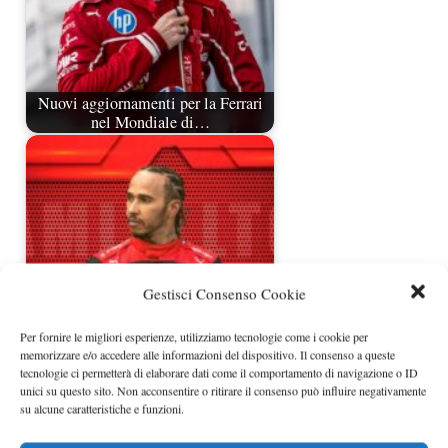
Nuovi aggiornamenti per la Ferrari
nel Mondiale di…
Gestisci Consenso Cookie
Per fornire le migliori esperienze, utilizziamo tecnologie come i cookie per
Hamilton ha già sposato la causa
memorizzare e/o accedere alle informazioni del dispositivo. Il consenso a queste
Ferrari in pieno
tecnologie ci permetterà di elaborare dati come il comportamento di navigazione o ID
unici su questo sito. Non acconsentire o ritirare il consenso può influire negativamente
su alcune caratteristiche e funzioni.