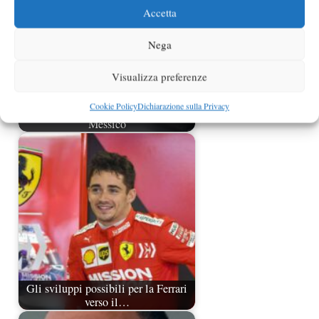
Accetta
Nega
Visualizza preferenze
Cookie Policy
Dichiarazione sulla Privacy
Force India vuole un podio in
Messico
Gli sviluppi possibili per la Ferrari
verso il…