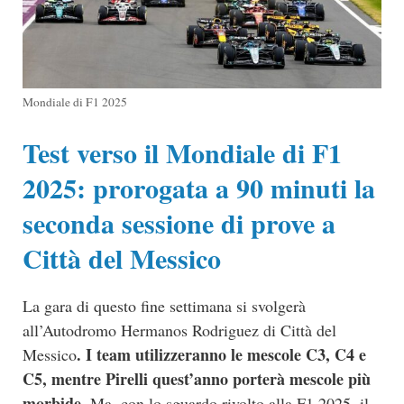
Mondiale di F1 2025
Test verso il Mondiale di F1
2025: prorogata a 90 minuti la
seconda sessione di prove a
Città del Messico
La gara di questo fine settimana si svolgerà
all’Autodromo Hermanos Rodriguez di Città del
. I team utilizzeranno le mescole C3, C4 e
Messico
C5, mentre Pirelli quest’anno porterà mescole più
morbide.
Ma, con lo sguardo rivolto alla F1 2025, il