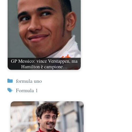
GP Messico: vince Verstappen, ma
Hamilton è campione…
Categorie
formula uno
Tag
Formula 1