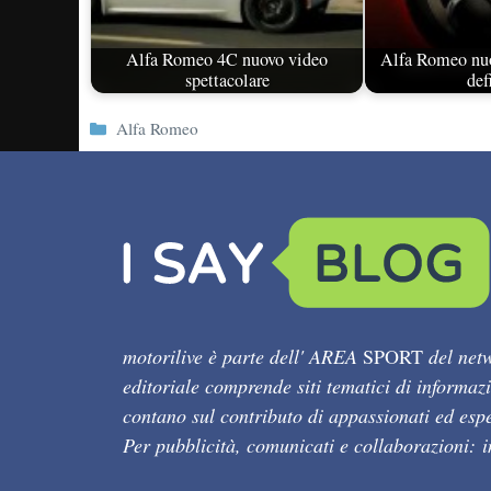
Alfa Romeo 4C nuovo video
Alfa Romeo nuo
spettacolare
def
Categorie
Alfa Romeo
motorilive è parte dell' AREA
SPORT
del netw
editoriale comprende siti tematici di informaz
contano sul contributo di appassionati ed esper
Per pubblicità, comunicati e collaborazioni: