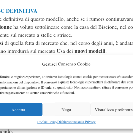
C DEFINITIVA
 definitiva di questo modello, anche se i rumors continuavan
ionne
ha voluto sottolineare come la casa del Biscione, nel c
te sul mercato a stelle e strisce.
rsi di quella fetta di mercato che, nel corso degli anni, è andat
nuovi modelli
iano introdurrà sul mercato Usa dei
.
Gestisci Consenso Cookie
ZI DA 22350 EURO
fornire le migliori esperienze, utilizziamo tecnologie come i cookie per memorizzare e/o acceder
lavamo in precedenza, che potrà contare su uno stile tipicament
 informazioni del dispositivo. Il consenso a queste tecnologie ci permetterà di elaborare dati com
portamento di navigazione o ID unici su questo sito. Non acconsentire o ritirare il consenso pu
ri in modo tale da avvicinarsi il più possibile alle esigenze de
uire negativamente su alcune caratteristiche e funzioni.
 all’interno di un gran numero di eventi legati al mondo delle 
Accetta
Nega
Visualizza preferenz
Cookie Policy
Dichiarazione sulla Privacy
verrà prodotto all’interno dello stabilimento di Mirafiori e le
 mondo.