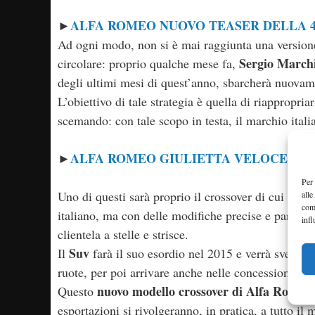
ALFA ROMEO NUOVO TEASER DELLA 4
►
Ad ogni modo, non si è mai raggiunta una versione
Sergio March
circolare: proprio qualche mese fa,
degli ultimi mesi di quest’anno, sbarcherà nuovamen
L’obiettivo di tale strategia è quella di riappropria
scemando: con tale scopo in testa, il marchio ital
ALFA ROMEO GIULIETTA VELOCE PREZ
►
Per 
Uno di questi sarà proprio il crossover di cui par
alle
com
italiano, ma con delle modifiche precise e particola
infl
clientela a stelle e strisce.
Suv
Il
farà il suo esordio nel 2015 e verrà svelato
ruote, per poi arrivare anche nelle concessionarie.
nuovo modello crossover di Alfa Romeo
Questo
esportazioni si rivolgeranno, in pratica, a tutto il