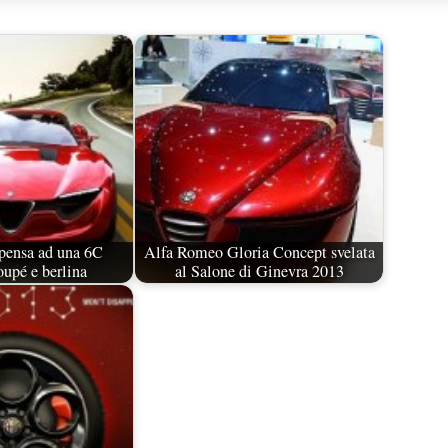
pensa ad una 6C
Alfa Romeo Gloria Concept svelata
oupé e berlina
al Salone di Ginevra 2013