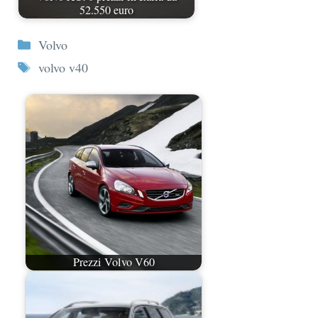
52.550 euro
Categorie
Volvo
Tag
volvo v40
Prezzi Volvo V60