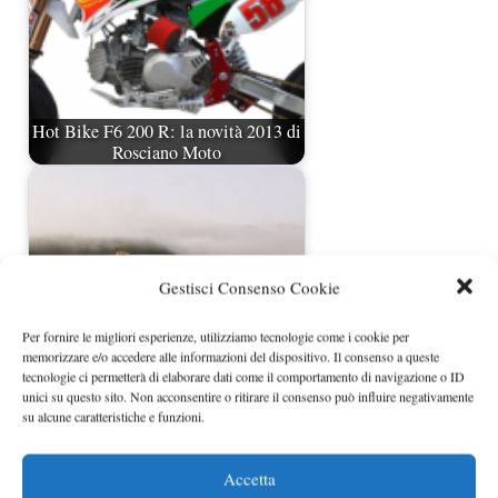
Hot Bike F6 200 R: la novità 2013 di
Rosciano Moto
Gestisci Consenso Cookie
Per fornire le migliori esperienze, utilizziamo tecnologie come i cookie per
memorizzare e/o accedere alle informazioni del dispositivo. Il consenso a queste
tecnologie ci permetterà di elaborare dati come il comportamento di navigazione o ID
unici su questo sito. Non acconsentire o ritirare il consenso può influire negativamente
Volvo S60 e S80 restyling esordio a
su alcune caratteristiche e funzioni.
breve
Accetta