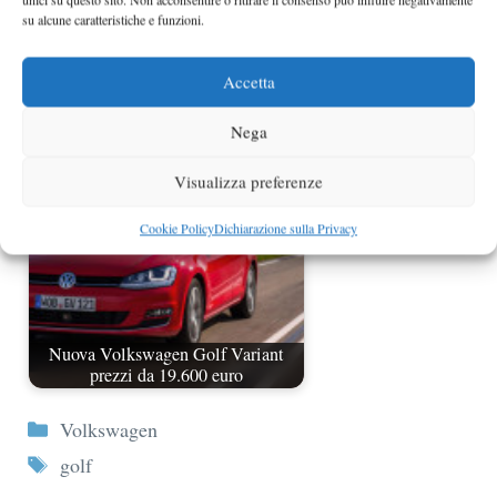
su alcune caratteristiche e funzioni.
VW Golf a metano al debutto in
Accetta
Italia da 18.500 euro
Nega
Visualizza preferenze
Cookie Policy
Dichiarazione sulla Privacy
Nuova Volkswagen Golf Variant
prezzi da 19.600 euro
Categorie
Volkswagen
Tag
golf