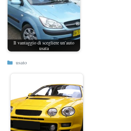
Il vantaggio di scegliere un’auto
usata
Categorie
usato