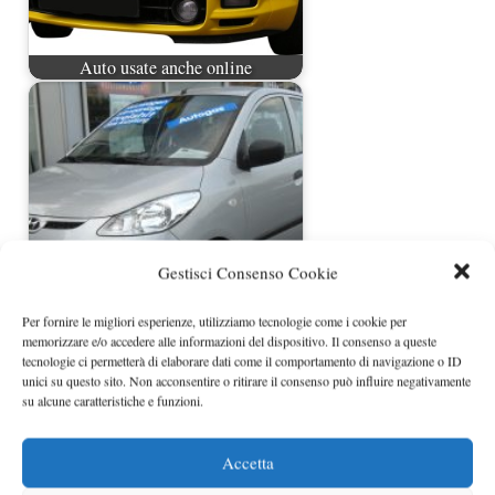
Auto usate anche online
Gestisci Consenso Cookie
Per fornire le migliori esperienze, utilizziamo tecnologie come i cookie per
L’usato migliore si trova online
memorizzare e/o accedere alle informazioni del dispositivo. Il consenso a queste
tecnologie ci permetterà di elaborare dati come il comportamento di navigazione o ID
unici su questo sito. Non acconsentire o ritirare il consenso può influire negativamente
su alcune caratteristiche e funzioni.
Accetta