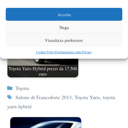
informazioni ufficiali
Accetta
Nega
Visualizza preferenze
Cookie Policy
Dichiarazione sulla Privacy
Toyota Yaris Hybrid prezzi da 17.500
euro
Categorie
Toyota
Tag
Salone di Francoforte 2013
,
Toyota Yaris
,
toyota
yaris hybrid