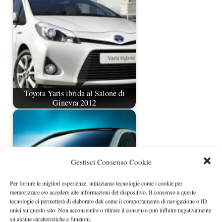
Toyota Yaris ibrida al Salone di
Ginevra 2012
Gestisci Consenso Cookie
Per fornire le migliori esperienze, utilizziamo tecnologie come i cookie per
memorizzare e/o accedere alle informazioni del dispositivo. Il consenso a queste
tecnologie ci permetterà di elaborare dati come il comportamento di navigazione o ID
unici su questo sito. Non acconsentire o ritirare il consenso può influire negativamente
Toyota Yaris restyling prime
su alcune caratteristiche e funzioni.