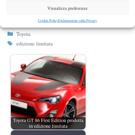
Visualizza preferenze
Toyota GT86 in versione GRMN
Sports FR Concept a Goodwood
Cookie Policy
Dichiarazione sulla Privacy
Categorie
Toyota
Tag
edizione limitata
Toyota GT 86 First Edition prodotta
in edizione limitata