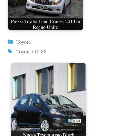
Prezzi Toyota Land Cruiser 2010 in
Regno Unito
Categorie
Toyota
Tag
Toyota GT 86
Nuova Toyota Aygo Black