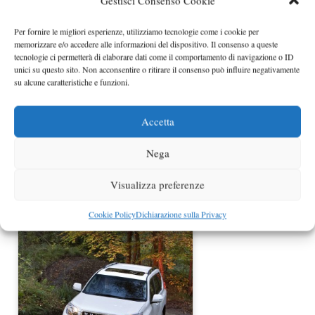
Gestisci Consenso Cookie
Aston Martin Cygnet prezzo e
versione speciale
Per fornire le migliori esperienze, utilizziamo tecnologie come i cookie per
memorizzare e/o accedere alle informazioni del dispositivo. Il consenso a queste
tecnologie ci permetterà di elaborare dati come il comportamento di navigazione o ID
unici su questo sito. Non acconsentire o ritirare il consenso può influire negativamente
su alcune caratteristiche e funzioni.
Accetta
Nega
Visualizza preferenze
Nuova Toyota Verso prezzi da 20.950
euro
Cookie Policy
Dichiarazione sulla Privacy