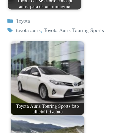
Toyota GT 86 cabrio concept
anticipata da un'immagine
Categorie
Toyota
Tag
toyota auris
,
Toyota Auris Touring Sports
Toyota Auris Touring Sports foto
ufficiali rivelate