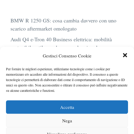
BMW R 1250 GS: cosa cambia davvero con uno
scarico aftermarket omologato
Audi Q4 e-Tron 40 Business elettrica: mobilità
sostenibile, stile, anche con noleggio a lungo
termine
Gestisci Consenso Cookie
Ufficiale l’arrivo degli stop lampeggianti
Per fornire le migliori esperienze, utilizziamo tecnologie come i cookie per
obbligatori in Italia
memorizzare e/o accedere alle informazioni del dispositivo. Il consenso a queste
tecnologie ci permetterà di elaborare dati come il comportamento di navigazione o ID
Le caratteristiche del motore Turbo 100 di
unici su questo sito. Non acconsentire o ritirare il consenso può influire negativamente
su alcune caratteristiche e funzioni.
Peugeot
Auto a noleggio in aeroporto: gli extra che non ti
Accetta
aspetti al momento del ritiro
Nega
Visualizza preferenze