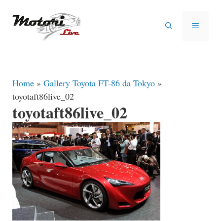
Vai
al
MENU
contenuto
Home
»
Gallery Toyota FT-86 da Tokyo
»
toyotaft86live_02
toyotaft86live_02