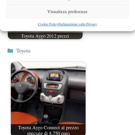
Visualizza preferenze
Cookie Policy
Dichiarazione sulla Privacy
Toyota Aygo 2012 prezzi
Categorie
Toyota
Toyota Aygo Connect al prezzo
speciale di 8.750 euro