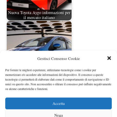
Nuova Toyota Aygo informazioni per
il mercato italiano
Gestisci Consenso Cookie
Per fornire le migliori esperienze, utilizziamo tecnologie come i cookie per
memorizzare e/o accedere alle informazioni del dispositivo. Il consenso a queste
tecnologie ci permetterà di elaborare dati come il comportamento di navigazione o ID
Nuova Toyota Aygo 2009
unici su questo sito. Non acconsentire o ritirare il consenso può influire negativamente
su alcune caratteristiche e funzioni.
Accetta
Nega