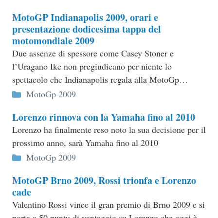
MotoGP Indianapolis 2009, orari e
presentazione dodicesima tappa del
motomondiale 2009
Due assenze di spessore come Casey Stoner e
l’Uragano Ike non pregiudicano per niente lo
spettacolo che Indianapolis regala alla MotoGp…
Categorie
MotoGp 2009
Lorenzo rinnova con la Yamaha fino al 2010
Lorenzo ha finalmente reso noto la sua decisione per il
prossimo anno, sarà Yamaha fino al 2010
Categorie
MotoGp 2009
MotoGP Brno 2009, Rossi trionfa e Lorenzo
cade
Valentino Rossi vince il gran premio di Brno 2009 e si
porta a 50 puntu di vantaggio su Lorenzo che oggi è