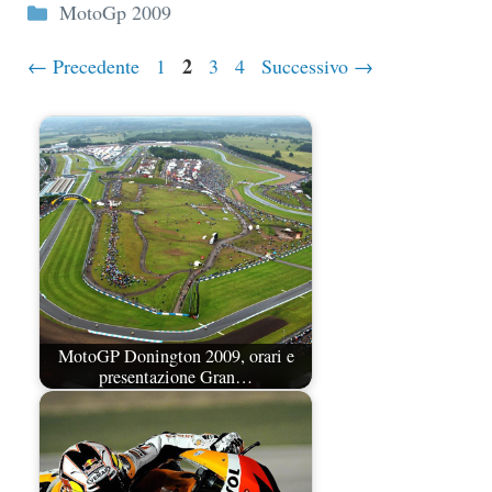
Categorie
MotoGp 2009
Pagina
Pagina
2
Pagina
Pagina
←
Precedente
1
3
4
Successivo
→
MotoGP Donington 2009, orari e
presentazione Gran…