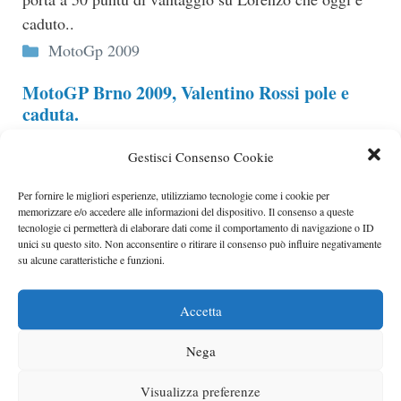
caduto..
Categorie
MotoGp 2009
MotoGP Brno 2009, Valentino Rossi pole e
caduta.
inta pole stagionale e nuovo record di pista (1’56.145)
Gestisci Consenso Cookie
per Valentino Rossi su circuito Ceco di Brno.
Categorie
MotoGp 2009
Per fornire le migliori esperienze, utilizziamo tecnologie come i cookie per
memorizzare e/o accedere alle informazioni del dispositivo. Il consenso a queste
MotoGP Brno 2009, orari e presentazione
tecnologie ci permetterà di elaborare dati come il comportamento di navigazione o ID
unici su questo sito. Non acconsentire o ritirare il consenso può influire negativamente
Gran Premio della Repubblica Ceca
su alcune caratteristiche e funzioni.
Dopo la sosta estiva ritorna la MotoGp a Brno per il
Gran premio della Repubblica Ceca 2009..
Accetta
Categorie
MotoGp 2009
Nega
Casey Stoner è ancora malato, carriera a
rischio?
Visualizza preferenze