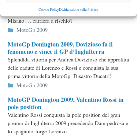
Ancora problemi di salute per Casey Stoner che
Cookie Policy
Dichiarazione sulla Privacy
sicuramente salterà Brno e forse anche Indianapolis e
Misano…. carriera a rischio?
Categorie
MotoGp 2009
MotoGp Donington 2009, Dovizioso fa il
fenomeno e vince il GP d’Inghilterra
Splendida vittoria per Andrea Dovizioso che approfitta
delle cadute di Lorenzo e Rossi e conquista la sua
prima vittoria della MotoGp. Disastro Ducati!!
Categorie
MotoGp 2009
MotoGP Donington 2009, Valentino Rossi in
pole position
Valentino Rossi conquista la pole position del gran
premio di Inghilterra 2009 precedendo Dani pedrosa e
lo spagnolo Jorge Lorenzo…