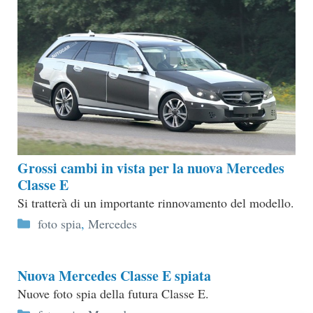
Grossi cambi in vista per la nuova Mercedes
Classe E
Si tratterà di un importante rinnovamento del modello.
Categorie
foto spia
,
Mercedes
Nuova Mercedes Classe E spiata
Nuove foto spia della futura Classe E.
Categorie