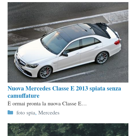
Nuova Mercedes Classe E 2013 spiata senza
camuffature
È ormai pronta la nuova Classe E…
Categorie
foto spia
,
Mercedes