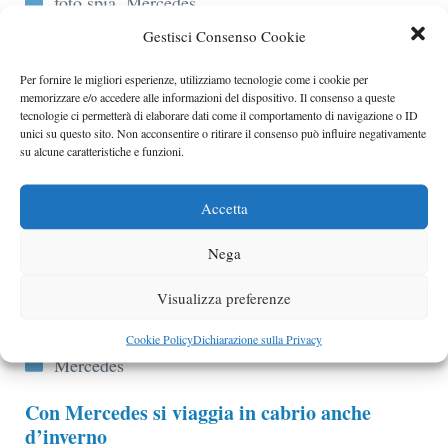
foto spia
,
Mercedes
Gestisci Consenso Cookie
Mercedes Classe E Cabrio Biturbo by Brabus
Innanzitutto Brabus ha adottato dei turbo compressori
Per fornire le migliori esperienze, utilizziamo tecnologie come i cookie per
memorizzare e/o accedere alle informazioni del dispositivo. Il consenso a queste
di più grandi dimensioni, a cui sono stati abbinati
tecnologie ci permetterà di elaborare dati come il comportamento di navigazione o ID
quattro nuovi intercooler
unici su questo sito. Non acconsentire o ritirare il consenso può influire negativamente
su alcune caratteristiche e funzioni.
Categorie
Mercedes
,
Tuning
Mercedes Classe E ancora più efficiente
Accetta
Mercedes aggiorna le motorizzazioni della Classe E…
Nega
Categorie
Mercedes
Visualizza preferenze
Mercedes Classe E Model Year 2011
Le novità della Classe E MY 2011…
Cookie Policy
Dichiarazione sulla Privacy
Categorie
Mercedes
Con Mercedes si viaggia in cabrio anche
d’inverno