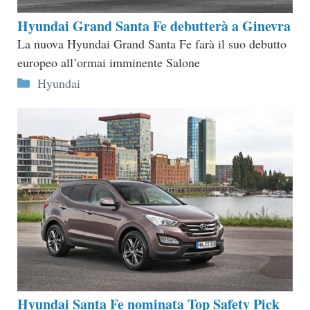
Hyundai Grand Santa Fe debutterà a Ginevra
La nuova Hyundai Grand Santa Fe farà il suo debutto
europeo all’ormai imminente Salone
Categorie
Hyundai
Hyundai Santa Fe nominata Top Safety Pick