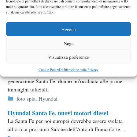
tecnologie ci permetterà di elaborare dati come il comportamento di navigazione o ID
unici su questo sito. Non acconsentire o ritirare il consenso può influire negativamente
su alcune caratteristiche e funzioni.
Accetta
Nega
Nuova Hyundai ix45 prime foto ufficiali
Visualizza preferenze
Uscirà nella prossima estate il nuovo SUV ix45 della
Cookie Policy
Dichiarazione sulla Privacy
Hyundai che prenderà il posto della vecchia
generazione Santa Fe: diamo un’occhiata alle prime
immagini ufficiali.
Categorie
foto spia
,
Hyundai
Hyundai Santa Fe, nuovi motori diesel
La Santa Fe per noi europei dovrebbe essere svelata
all’ormai prossimo Salone dell’Auto di Francoforte…
Categorie