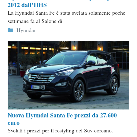
2012 dall’IIHS
La Hyundai Santa Fe è stata svelata solamente poche
settimane fa al Salone di
Categorie
Hyundai
Nuova Hyundai Santa Fe prezzi da 27.600
euro
Svelati i prezzi per il restyling del Suv coreano.