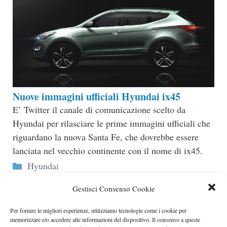
Nuove immagini ufficiali Hyundai ix45
E’ Twitter il canale di comunicazione scelto da
Hyundai per rilasciare le prime immagini ufficiali che
riguardano la nuova Santa Fe, che dovrebbe essere
lanciata nel vecchio continente con il nome di ix45.
Categorie
Hyundai
Gestisci Consenso Cookie
Per fornire le migliori esperienze, utilizziamo tecnologie come i cookie per
memorizzare e/o accedere alle informazioni del dispositivo. Il consenso a queste