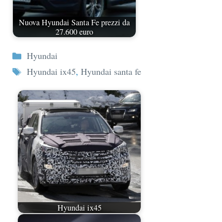
Nuova Hyundai Santa Fe prezzi da
27.600 euro
Categorie
Hyundai
Tag
Hyundai ix45
,
Hyundai santa fe
Hyundai ix45