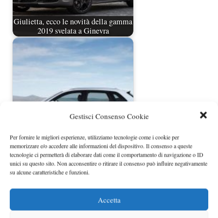
Giulietta, ecco le novità della gamma
2019 svelata a Ginevra
Gestisci Consenso Cookie
Per fornire le migliori esperienze, utilizziamo tecnologie come i cookie per
Audi A3 Sportback G-Tron, tutte le
memorizzare e/o accedere alle informazioni del dispositivo. Il consenso a queste
novità rispetto…
tecnologie ci permetterà di elaborare dati come il comportamento di navigazione o ID
unici su questo sito. Non acconsentire o ritirare il consenso può influire negativamente
su alcune caratteristiche e funzioni.
Accetta