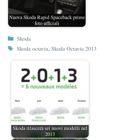
Nuova Skoda Rapid Spaceback prime
foto ufficiali
Categorie
Skoda
Tag
Skoda octavia
,
Skoda Octavia 2013
Skoda rilascerà sei nuovi modelli nel
2013