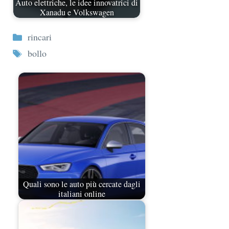
Auto elettriche, le idee innovatrici di
Xanadu e Volkswagen
Categorie
rincari
Tag
bollo
Quali sono le auto più cercate dagli
italiani online