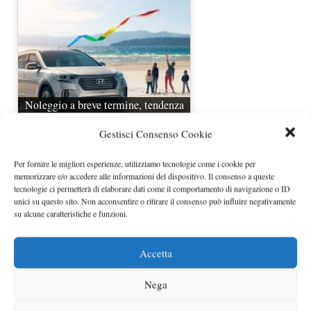
Noleggio a breve termine, tendenza
in crescita sul…
Gestisci Consenso Cookie
Per fornire le migliori esperienze, utilizziamo tecnologie come i cookie per
memorizzare e/o accedere alle informazioni del dispositivo. Il consenso a queste
tecnologie ci permetterà di elaborare dati come il comportamento di navigazione o ID
unici su questo sito. Non acconsentire o ritirare il consenso può influire negativamente
su alcune caratteristiche e funzioni.
Accetta
Limite superbollo auto a 306 CV,
Nega
quanto si pagherà