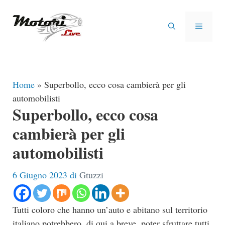
Vai
al
MENU
contenuto
Home
»
Superbollo, ecco cosa cambierà per gli
automobilisti
Superbollo, ecco cosa
cambierà per gli
automobilisti
6 Giugno 2023
di
Gtuzzi
Tutti coloro che hanno un’auto e abitano sul territorio
italiano potrebbero, di qui a breve, poter sfruttare tutti