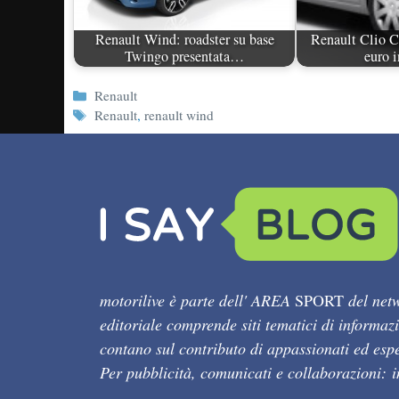
Renault Wind: roadster su base
Renault Clio C
Twingo presentata…
euro i
Categorie
Renault
Tag
Renault
,
renault wind
motorilive è parte dell' AREA
SPORT
del netw
editoriale comprende siti tematici di informaz
contano sul contributo di appassionati ed esper
Per pubblicità, comunicati e collaborazioni: