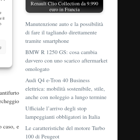
Renault Clio Collection da 9.990
euro in Francia
e
e il
Manutenzione auto e la possibilità
ò
di fare il tagliando direttamente
tramite smartphone
e
BMW R 1250 GS: cosa cambia
davvero con uno scarico aftermarket
omologato
Audi Q4 e-Tron 40 Business
elettrica: mobilità sostenibile, stile,
antifurto
anche con noleggio a lungo termine
archeggio
Ufficiale l’arrivo degli stop
lampeggianti obbligatori in Italia
 caso, e
Le caratteristiche del motore Turbo
100 di Peugeot