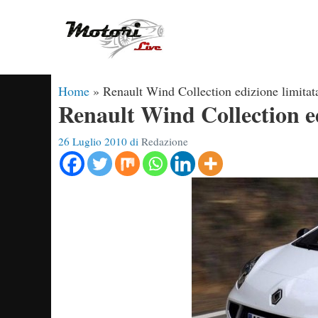
Vai
al
contenuto
Home
»
Renault Wind Collection edizione limitat
Renault Wind Collection ed
26 Luglio 2010
di
Redazione