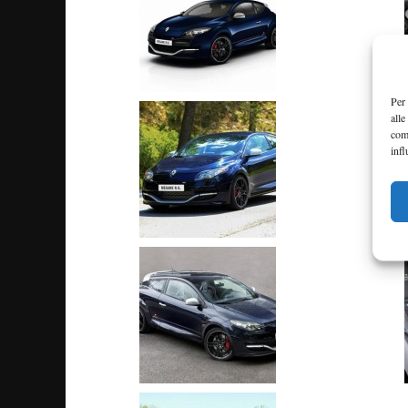
Per 
alle
com
infl