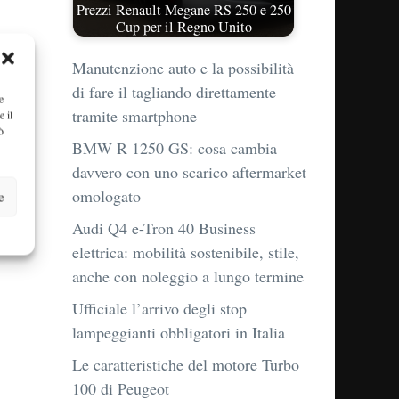
Prezzi Renault Megane RS 250 e 250
Cup per il Regno Unito
Manutenzione auto e la possibilità
di fare il tagliando direttamente
e
tramite smartphone
e il
ò
BMW R 1250 GS: cosa cambia
davvero con uno scarico aftermarket
omologato
e
Audi Q4 e-Tron 40 Business
elettrica: mobilità sostenibile, stile,
anche con noleggio a lungo termine
Ufficiale l’arrivo degli stop
lampeggianti obbligatori in Italia
Le caratteristiche del motore Turbo
100 di Peugeot