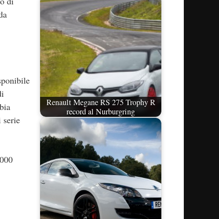
o di
da
sponibile
di
Renault Megane RS 275 Trophy R
bia
record al Nurburgring
 serie
.000