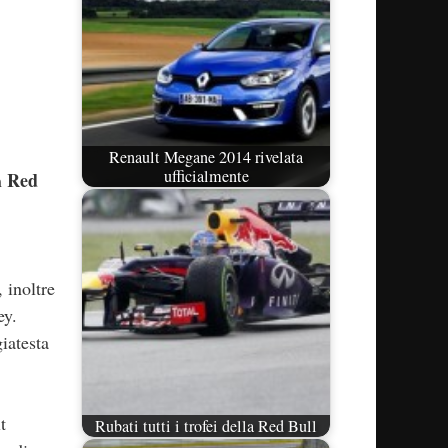
Renault Megane 2014 rivelata
ufficialmente
Red
m
 inoltre
ey.
iatesta
t
Rubati tutti i trofei della Red Bull