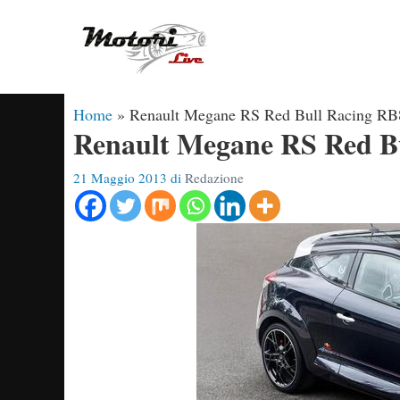
Vai
al
contenuto
Home
»
Renault Megane RS Red Bull Racing RB8
Renault Megane RS Red Bu
21 Maggio 2013
di
Redazione