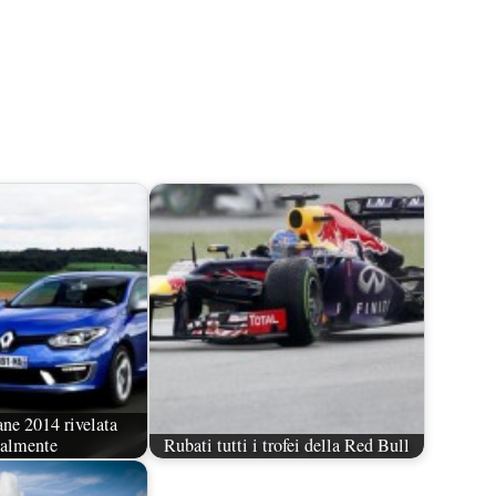
ne 2014 rivelata
ialmente
Rubati tutti i trofei della Red Bull