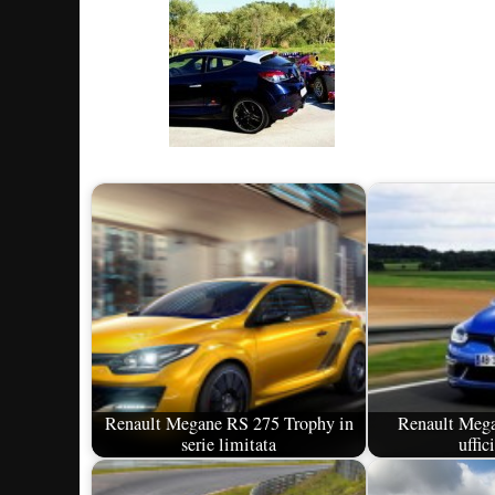
Renault Megane RS 275 Trophy in
Renault Mega
serie limitata
uffic