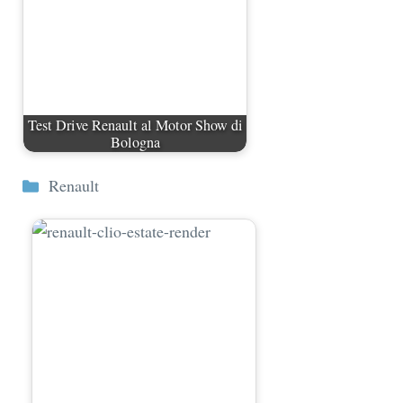
Test Drive Renault al Motor Show di
Bologna
Categorie
Renault