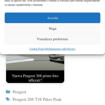
unici su questo sito. Non acconsentire o ritirare il consenso può influire negativamente
su alcune caratteristiche e funzioni.
Nuova Peugeot 308 prime immagini
Accetta
ufficiali
Nega
Visualizza preferenze
Cookie Policy
Dichiarazione sulla Privacy
Nuova Peugeot 308 prime foto
ufficiali?
Categorie
Peugeot
Tag
Peugeot 208 T16 Pikes Peak